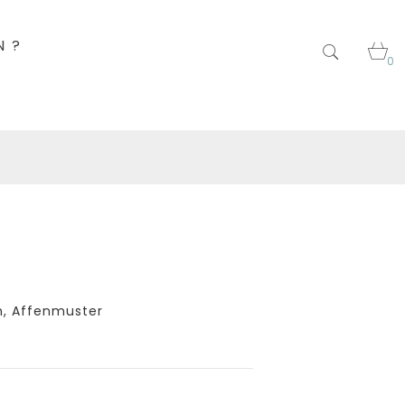
N ?
0
h, Affenmuster