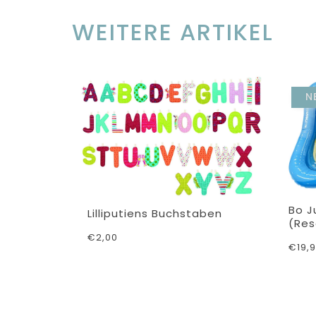
WEITERE ARTIKEL
N
Bo J
Lilliputiens Buchstaben
(res
€2,00
€19,
el