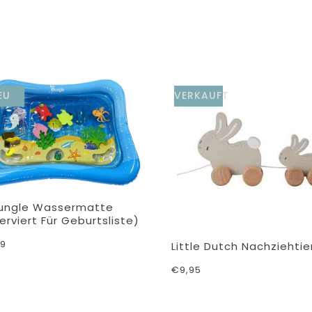
EU
VERKAUFT
ungle Wassermatte
erviert Für Geburtsliste)
99
Little Dutch Nachziehtie
€9,95