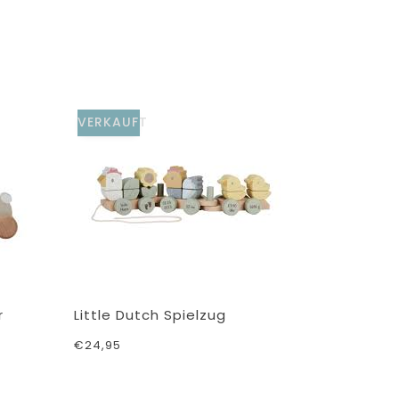
VERKAUFT
VERKAUF
r
Little Dutch Spielzug
Little Du
€24,95
€24,95