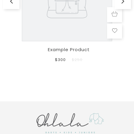
Example Product
$300
$250