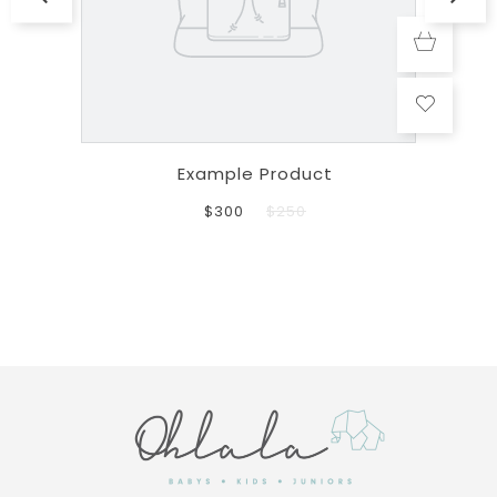
Example Product
$300
$250