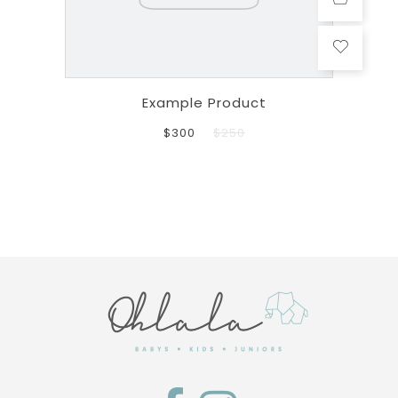
Example Product
$300
$250