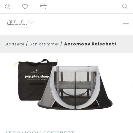
/
/
Aeromoov Reisebett
Startseite
Schlafzimmer